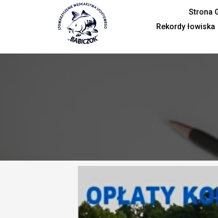
Przejdź
Strona 
do
Rekordy łowiska
treści