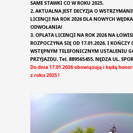
SAME STAWKI CO W ROKU 2025.
2. AKTUALNA JEST DECYZJA O WSTRZYMANI
LICENCJI NA ROK 2026 DLA NOWYCH WĘDK
ODWOŁANIA!
3. OPŁATA LICENCJI NA ROK 2026 NA ŁOWI
ROZPOCZYNA SIĘ OD 17.01.2026. I KOŃCZY 0
WSTĘPNYM TELEFONICZNYM USTALENIU G
PRZYJAZDU. Tel. 889565455. NĘDZA UL. SPO
Do dnia 17.01.2026 obowiązują i będą hono
z roku 2025 !