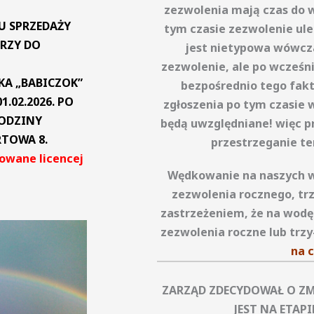
zezwolenia mają czas do w
U SPRZEDAŻY
tym czasie zezwolenie uleg
ARZY DO
jest nietypowa wówcz
zezwolenie, ale po wcześni
SKA „BABICZOK”
bezpośrednio tego fakt
1.02.2026. PO
zgłoszenia
po tym czasie w
ODZINY
będą uwzględniane! więc pr
RTOWA 8.
przestrzeganie te
rowane licencej
Wędkowanie na naszych w
zezwolenia rocznego, tr
zastrzeżeniem, że na wodę
zezwolenia roczne lub trz
na c
ZARZĄD ZDECYDOWAŁ O Z
JEST NA ETA