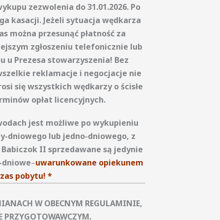
ykupu zezwolenia do 31.01.2026. Po
a kasacji. Jeżeli sytuacja wędkarza
as można przesunąć płatność za
ejszym zgłoszeniu telefonicznie lub
u u Prezesa stowarzyszenia! Bez
szelkie reklamacje i negocjacje nie
osi się wszystkich wędkarzy o ścisłe
rminów opłat licencyjnych.
odach jest możliwe po wykupieniu
zy-dniowego lub jedno-dniowego, z
 Babiczok II sprzedawane są jedynie
y-dniowe
–
uwarunkowane opiekunem
zas pobytu! *
MIANACH W OBECNYM REGULAMINIE,
PIE PRZYGOTOWAWCZYM.