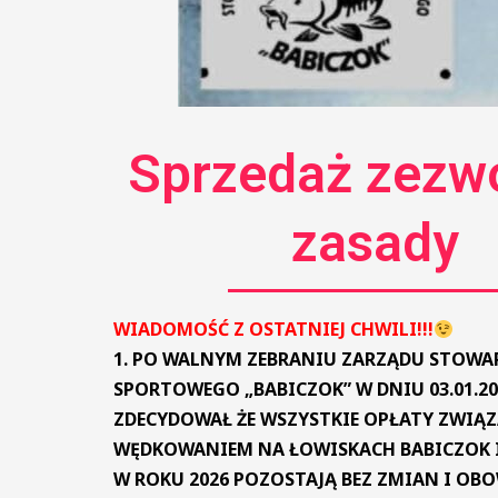
Sprzedaż zezwo
zasady
WIADOMOŚĆ Z OSTATNIEJ CHWILI!!!
1. PO WALNYM ZEBRANIU ZARZĄDU STOWA
SPORTOWEGO „BABICZOK” W DNIU 03.01.20
ZDECYDOWAŁ ŻE WSZYSTKIE OPŁATY ZWIĄZ
WĘDKOWANIEM NA ŁOWISKACH BABICZOK I,
W ROKU 2026 POZOSTAJĄ BEZ ZMIAN I OBO