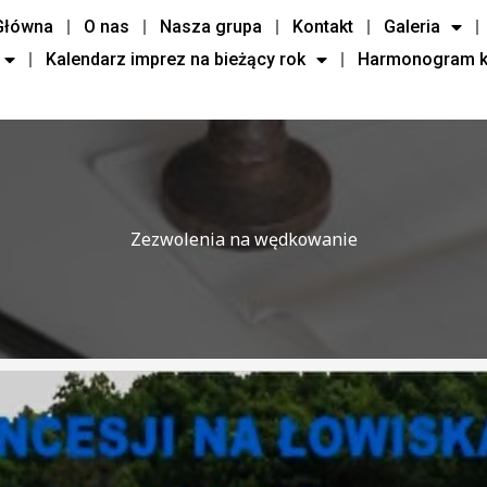
Główna
O nas
Nasza grupa
Kontakt
Galeria
Kalendarz imprez na bieżący rok
Harmonogram ko
Zezwolenia na wędkowanie