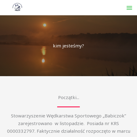
Przejdź
M
do
treści
kim jesteśmy?
Początki...
Stowarzyszenie Wędkarstwa Sportowego „Babiczok”
zarejestrowano w listopadzie. Posiada nr KRS
0000332797. Faktycznie działalność rozpoczęto w marcu